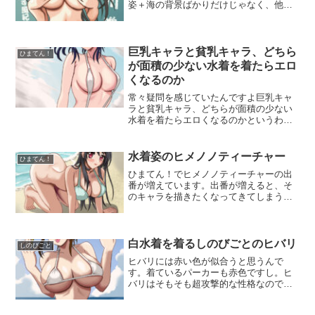
姿＋海の背景ばかりだけじゃなく、他の
背景も描こうと思いました。ToLOVEる
は一応？学園モノに含まれると思うので
学校が舞台になる事が多いと思います。
学校といえば教室・・...
巨乳キャラと貧乳キャラ、どちら
ひまてん！
が面積の少ない水着を着たらエロ
くなるのか
常々疑問を感じていたんですよ巨乳キャ
ラと貧乳キャラ、どちらが面積の少ない
水着を着たらエロくなるのかというわけ
で、現在の少年ジャンプの貧乳キャラの
筆頭（おそらく）である、ポニカこと、
叶穂乃花に布面積の少ない水着を着ても
水着姿のヒメノノティーチャー
ひまてん！
らったわけです。ひまてん...
ひまてん！でヒメノノティーチャーの出
番が増えています。出番が増えると、そ
のキャラを描きたくなってきてしまうと
いうのが私です。今まで描いてきた絵は
立ち姿が多かったので、立ち姿ではない
ポーズを描いてみたいなあ・・・と思っ
てビーチで四つん這いにし...
白水着を着るしのびごとのヒバリ
しのびごと
ヒバリには赤い色が似合うと思うんで
す。着ているパーカーも赤色ですし。ヒ
バリはそもそも超攻撃的な性格なので、
清楚な感じがする白色はヒバリのキャラ
クターに合わないのではないか？とか