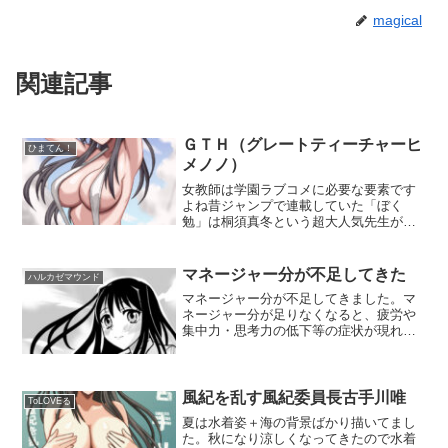
magical
関連記事
ＧＴＨ（グレートティーチャーヒ
ひまてん！
メノノ）
女教師は学園ラブコメに必要な要素です
よね昔ジャンプで連載していた「ぼく
勉」は桐須真冬という超大人気先生がい
ましたが（キャラ人気投票で、真冬先生
の票＞その他全ての票、というとんでも
ない記録をたたき出した）、ひまてんに
マネージャー分が不足してきた
ハルカゼマウンド
はヒロイン対象となる女教師...
マネージャー分が不足してきました。マ
ネージャー分が足りなくなると、疲労や
集中力・思考力の低下等の症状が現れ、
黒髪ロングでネクタイ締めてチェックの
スカート履いているマネージャーがすご
く恋しくなるのです。てか、先週カワイ
イ女子マネージャーが入っ...
風紀を乱す風紀委員長古手川唯
ToLOVEる
夏は水着姿＋海の背景ばかり描いてまし
た。秋になり涼しくなってきたので水着