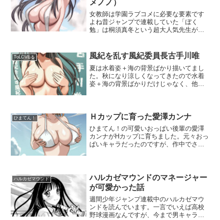
メノノ）
女教師は学園ラブコメに必要な要素です
よね昔ジャンプで連載していた「ぼく
勉」は桐須真冬という超大人気先生がい
ましたが（キャラ人気投票で、真冬先生
の票＞その他全ての票、というとんでも
ない記録をたたき出した）、ひまてんに
風紀を乱す風紀委員長古手川唯
ToLOVEる
はヒロイン対象となる女教師...
夏は水着姿＋海の背景ばかり描いてまし
た。秋になり涼しくなってきたので水着
姿＋海の背景ばかりだけじゃなく、他の
背景も描こうと思いました。ToLOVEる
は一応？学園モノに含まれると思うので
学校が舞台になる事が多いと思います。
学校といえば教室・・...
Ｈカップに育った愛澤カンナ
ひまてん！
ひまてん！の可愛いおっぱい後輩の愛澤
カンナがHカップに育ちました。元々おっ
ぱいキャラだったのですが、作中でさら
に育ってＨカップになったようです。戦
闘力が高すぎです。こんなカワイイおっ
ぱい後輩にアプローチされており、母親
や妹弟もカンナの事を気...
ハルカゼマウンドのマネージャー
ハルカゼマウンド
が可愛かった話
週間少年ジャンプ連載中のハルカゼマウ
ンドを読んでいます。一言でいえば高校
野球漫画なんですが、今まで男キャラば