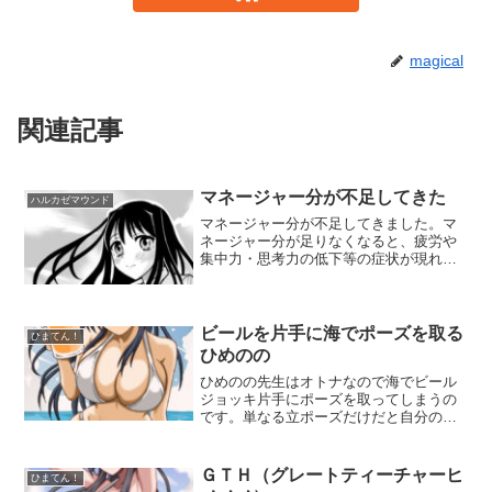
magical
関連記事
マネージャー分が不足してきた
ハルカゼマウンド
マネージャー分が不足してきました。マ
ネージャー分が足りなくなると、疲労や
集中力・思考力の低下等の症状が現れ、
黒髪ロングでネクタイ締めてチェックの
スカート履いているマネージャーがすご
く恋しくなるのです。てか、先週カワイ
イ女子マネージャーが入っ...
ビールを片手に海でポーズを取る
ひまてん！
ひめのの
ひめのの先生はオトナなので海でビール
ジョッキ片手にポーズを取ってしまうの
です。単なる立ポーズだけだと自分の画
力の進化がないので、色々なポーズを取
らせてみたいと思って、こんなポーズに
なりました。Pixivはこちら
ＧＴＨ（グレートティーチャーヒ
ひまてん！