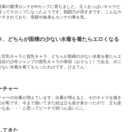
後輩の愛澤カンナがHカップに育ちました。元々おっぱいキャラだ
育ってＨカップになったようです。戦闘力が高すぎです。こんなカ
チされており、母親や妹弟もカンナの事を気...
ラ、どちらが面積の少ない水着を着たらエロくなる
よ巨乳キャラと貧乳キャラ、どちらが面積の少ない水着を着たらエ
現在の少年ジャンプの貧乳キャラの筆頭（おそらく）である、ポニ
ない水着を着てもらったわけです。ひまてん...
ーチャー
チャーの出番が増えています。出番が増えると、そのキャラを描き
のが私です。今まで描いてきた絵は立ち姿が多かったので、立ち姿
なあ・・・と思ってビーチで四つん這いにし...
してきた