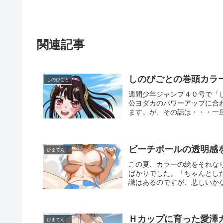
関連記事
しのびごとの巻頭カラ
しのびごと
週間少年ジャンプ４０号で「
公ヨダカのパワーアップに合
ます。が、その話は・・・一旦
ビーチボールの透明感
ひまてん！
この夏、カラーの絵をそれな
ばかりでした。「ちゃんとし
識はあるのですが、悲しいかな
Ｈカップに育った愛澤
ひまてん！