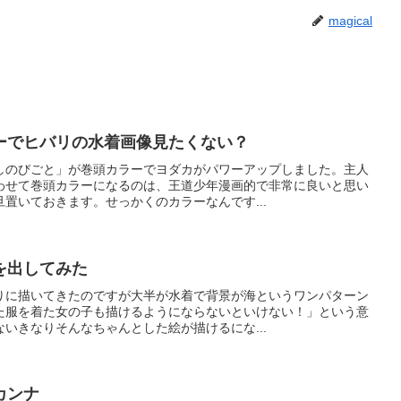
magical
ーでヒバリの水着画像見たくない？
しのびごと」が巻頭カラーでヨダカがパワーアップしました。主人
わせて巻頭カラーになるのは、王道少年漫画的で非常に良いと思い
置いておきます。せっかくのカラーなんです...
を出してみた
りに描いてきたのですが大半が水着で背景が海というワンパターン
た服を着た女の子も描けるようにならないといけない！」という意
いきなりそんなちゃんとした絵が描けるにな...
カンナ