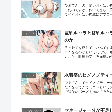
ひまてん！の可愛いおっぱい
ったのですが、作中でさらに
ワイイおっぱい後輩にアプロー
巨乳キャラと貧乳キャ
ひまてん！
のか
常々疑問を感じていたんです
ロくなるのかというわけで、
カこと、叶穂乃花に布面積の少
水着姿のヒメノノティ
ひまてん！
ひまてん！でヒメノノティー
たくなってきてしまうという
ではないポーズを描いてみたい
マネージャー分が不足
ハルカゼマウンド