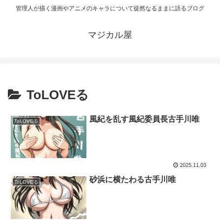
管理人が描く漫画やアニメのキャラについて徒然なるままに語るブログ
マジカル屋
ToLOVEる
風紀を乱す風紀委員長古手川唯
ToLOVEる
2025.11.03
砂浜に横たわる古手川唯
ToLOVEる